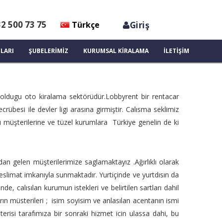
2 500 73 75
Türkçe
Giriş
English
LARI
ŞUBELERİMİZ
KURUMSAL KİRALAMA
İLETİŞİM
 oldugu oto kiralama sektörüdür.Lobbyrent bir rentacar
übesi ile devler ligi arasına girmiştir. Calısma seklimiz
ı müşterilerine ve tüzel kurumlara Türkiye genelin de ki
dan gelen müşterilerimize saglamaktayız .Ağırlıklı olarak
teslimat imkanıyla sunmaktadır. Yurtiçinde ve yurtdısın da
, calısılan kurumun istekleri ve belirtilen sartları dahil
arın müsterileri ; isim soyisim ve anlasılan acentanın ismi
terisi tarafımıza bir sonraki hizmet icin ulassa dahi, bu