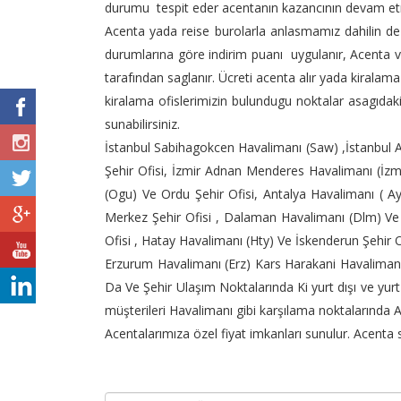
durumu tespit eder acentanın kazancının devam etm
Acenta yada reise burolarla anlasmamız dahilin de 
durumlarına göre indirim puanı uygulanır, Acenta ve
tarafından saglanır. Ücreti acenta alır yada kirala
kiralama ofislerimizin bulundugu noktalar asagıdaki
sunabilirsiniz.
İstanbul Sabihagokcen Havalimanı (Saw) ,İstanbul At
Şehir Ofisi, İzmir Adnan Menderes Havalimanı (İzm
(Ogu) Ve Ordu Şehir Ofisi, Antalya Havalimanı ( 
Merkez Şehir Ofisi , Dalaman Havalimanı (Dlm) Ve 
Ofisi , Hatay Havalimanı (Hty) Ve İskenderun Şehir O
Erzurum Havalimanı (Erz) Kars Harakani Havalimanı 
Da Ve Şehir Ulaşım Noktalarında Ki yurt dışı ve yu
müşterileri Havalimanı gibi karşılama noktalarında Ac
Acentalarımıza özel fiyat imkanları sunulur. Acenta sa