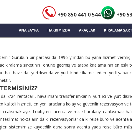
+90 850 441 0 544
+90 53
ANA SAYFA
HAKKIMIZDA
ARAÇLAR
KİRALAMA ŞART
 Akdemir Gurubun bir parcası da 1996 yılından bu yana hizmet vermiş
ac kiralama sirketinin önüne gecmiş ve araba kiralama nın en eski tecr
an hali hazır da yurtdısın da ve yurt icinde ikamet eden yerli yabanc
mektir.
TERMİSİNİZ?
a 7/24 rentacar , havalimanı transfer imkanını yurt ici ve yurt dısın
n kaliteli hizmeti, en yeni araclarla kolay ve güvenilir rezervasyon ve 
 calısmaktayız. Lobbyrent acenta ve reise burolarıyla anlasması halinde
ger teslimat noktaların da ki rezervasyonlar da ki reise büro ve acental
bilgileri sistemimize kaydedilir daha sonra acenta yada reise büro müş