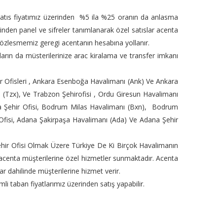
e satıs fiyatımız üzerinden %5 ila %25 oranın da anlasma
inden panel ve sifreler tanımlanarak özel satıslar acenta
 sözlesmemiz geregi acentanın hesabına yollanır.
ların da müsterilerinize arac kiralama ve transfer imkanı
hir Ofisleri , Ankara Esenboğa Havalimanı (Ank) Ve Ankara
 (Tzx), Ve Trabzon Şehirofisi , Ordu Giresun Havalimanı
ya Şehir Ofisi, Bodrum Milas Havalimanı (Bxn), Bodrum
Ofisi, Adana Şakirpaşa Havalimanı (Ada) Ve Adana Şehir
ehir Ofisi Olmak Üzere Türkiye De Ki Birçok Havalimanın
 acenta müşterilerine özel hizmetler sunmaktadır. Acenta
ar dahilinde müşterilerine hizmet verir.
mli taban fiyatlarımız üzerinden satış yapabilir.