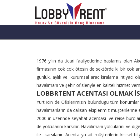
1976 yılın da ticari faaliyetlerine baslamıs olan
firmasının cok cok ötesin de sektörde ki bir cok ar
günlük, aylık ve kurumsal arac kiralama ihtiyacı ol
havalimanı ve şehir ofisleriyle en kaliteli hizmet ver
LOBBRTENT ACENTASI OLMAK İS
Yurt icin de Ofislerimizin bulundugu tüm konumlar d
havalimanların da calısan ekiplerimiz müşterilerine e
2000 in üzerinde seyahat acentası ve reise burolarla
de yolcularını karsılar. Havalimanı yolcularını ve di
ile karsılanır. Acenta ya ait müşterilerin kisisel 