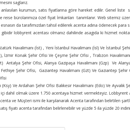
esini saglarız.
anlasılan kurumun, satıs fiyatlarına göre hareket edilir. Genel list
 reise bürolarımıza özel fiyat İmkanları tanımlanır. Web sitemiz üzer
ma esnasın da tarafımızdan tahsil edilerek acenta adına ödenecek para
 gibidir lobbyrent acentası olmanız dahilinde asagıda ki hizmet nokta
atürk Havalimanı (İst) , Yeni İstanbul Havalimanı (İsl) Ve İstanbul Şe
), İzmir Konak Şehir Ofisi Ve Çeşme Şehir Ofisi , Trabzon Havalimanı
Ayt) Antalya Şehir Ofisi, Alanya Gazipaşa Havalimanı (Gzp) Ve Alan
Fethiye Şehir Ofisi, Gaziantep Havalimanı (Gzt) Ve Gaziantep Şehir 
fisi
(Ksy) Ve Ardahan Şehir Ofisi Balıkesir Havalimanı (Edo) Ve Ayvalık Ş
rt içi dahil olmak üzere 1.750 acentaya hizmet vermekteyiz. Lobbyrent
enta ve Müşteri ismi ile karşılanarak Acenta tarafından belirtilen şartl
tış fiyatı acenta tarafından belirlenebilir ve yüzde 5 ila yüzde 20 indiri