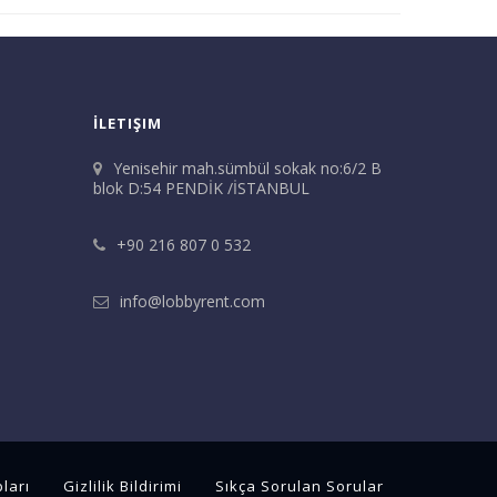
İLETIŞIM
Yenisehir mah.sümbül sokak no:6/2 B
blok D:54 PENDİK /İSTANBUL
+90 216 807 0 532
info@lobbyrent.com
ları
Gizlilik Bildirimi
Sıkça Sorulan Sorular